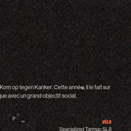
Kom
op
tegen
Kanker.
Cette
année,
il
le
fait
sur
que
avec
un
grand
objectif
social.
VËLO
Specialized Tarmac SL8