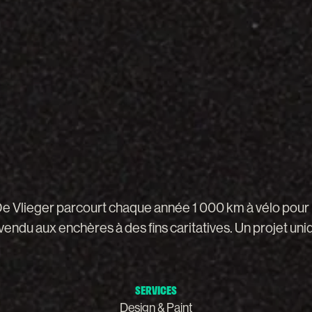
De
Vlieger
parcourt
chaque
année
1
000
km
à
vélo
pour
vendu
aux
enchères
à
des
fins
caritatives.
Un
projet
uni
SERVICES
Design & Paint